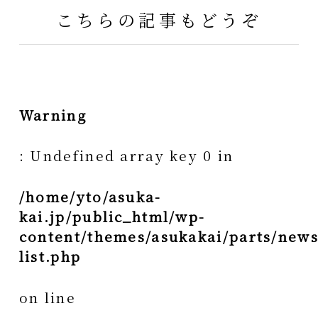
こちらの記事もどうぞ
Warning
: Undefined array key 0 in
/home/yto/asuka-
kai.jp/public_html/wp-
content/themes/asukakai/parts/news
list.php
on line