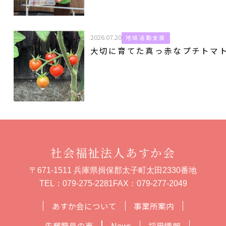
2026.07.20
地域活動支援
大切に育てた真っ赤なプチトマ
社会福祉法人あすか会
〒671-1511 兵庫県揖保郡太子町太田2330番地
TEL：
079-275-2281
FAX：079-277-2049
あすか会について
事業所案内
先輩職員の声
News
採用情報