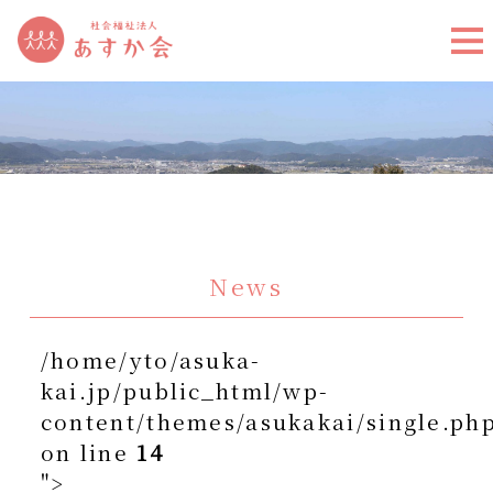
News
/home/yto/asuka-
kai.jp/public_html/wp-
content/themes/asukakai/single.ph
on line
14
">