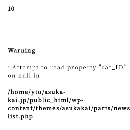
10
Warning
: Attempt to read property "cat_ID"
on null in
/home/yto/asuka-
kai.jp/public_html/wp-
content/themes/asukakai/parts/news
list.php