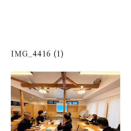
/home/yto/asuka-kai.jp/public_html/wp-
content/themes/asukakai/single.php on line
15
">
Warning
: Undefined array key 0 in
/home/yto/asuka-
kai.jp/public_html/wp-
content/themes/asukakai/single.php
on line
16
Warning
: Attempt to read property "cat_name" on null in
/home/yto/asuka-kai.jp/public_html/wp-
content/themes/asukakai/single.php
on line
16
IMG_4416 (1)