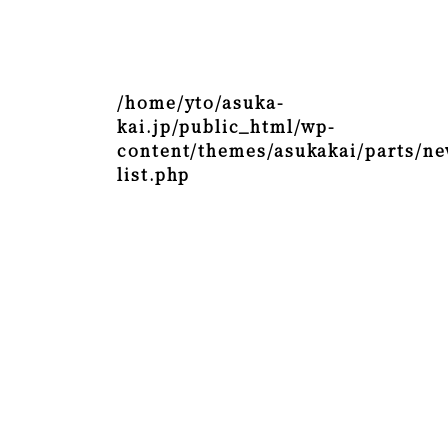
/home/yto/asuka-
kai.jp/public_html/wp-
content/themes/asukakai/parts/ne
list.php