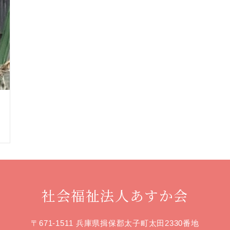
社会福祉法人あすか会
〒671-1511 兵庫県揖保郡太子町太田2330番地