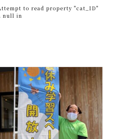
Attempt to read property "cat_ID"
 null in
0