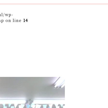
ml/wp-
hp on line
14
themes/asukakai/single.php on line
15
to/asuka-kai.jp/public_html/wp-
ngle.php
on line
16
ame" on null in
/home/yto/asuka-
asukakai/single.php
on line
16