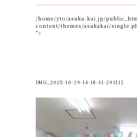
/home/yto/asuka-kai.jp/public_ht
content/themes/asukakai/single.p
">
/home/yto/asuka-kai.jp/public_html/wp-content/
">
Warning
: Undefined array key 0 in
/home/y
content/themes/asukakai/si
Warning
: Attempt to read property "cat_n
kai.jp/public_html/wp-content/themes/
IMG_2025-10-29-14-18-31-293[1]