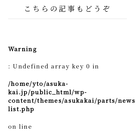
こちらの記事もどうぞ
Warning
: Undefined array key 0 in
/home/yto/asuka-
kai.jp/public_html/wp-
content/themes/asukakai/parts/news
list.php
on line