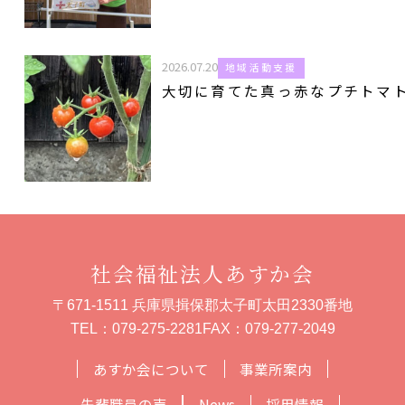
2026.07.20
地域活動支援
大切に育てた真っ赤なプチトマ
社会福祉法人あすか会
〒671-1511 兵庫県揖保郡太子町太田2330番地
TEL：
079-275-2281
FAX：079-277-2049
あすか会について
事業所案内
先輩職員の声
News
採用情報