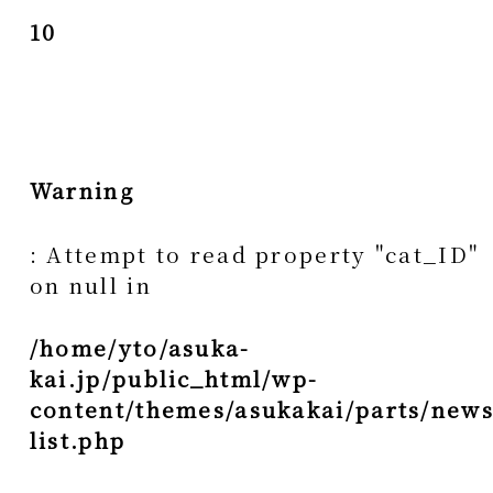
10
Warning
: Attempt to read property "cat_ID"
on null in
/home/yto/asuka-
kai.jp/public_html/wp-
content/themes/asukakai/parts/news
list.php