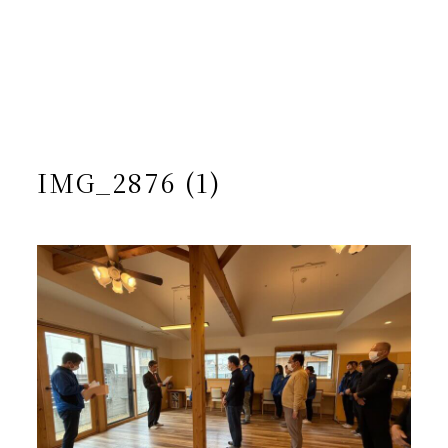
/home/yto/asuka-kai.jp/public_html/wp-
content/themes/asukakai/single.php on line
15
">
Warning
: Undefined array key 0 in
/home/yto/asuka-
kai.jp/public_html/wp-
content/themes/asukakai/single.php
on line
16
Warning
: Attempt to read property "cat_name" on null in
/home/yto/asuka-kai.jp/public_html/wp-
content/themes/asukakai/single.php
on line
16
IMG_2876 (1)