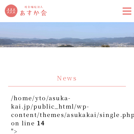
News
/home/yto/asuka-
kai.jp/public_html/wp-
content/themes/asukakai/single.ph
on line
14
">