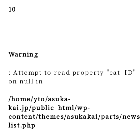
10
Warning
: Attempt to read property "cat_ID"
on null in
/home/yto/asuka-
kai.jp/public_html/wp-
content/themes/asukakai/parts/news
list.php