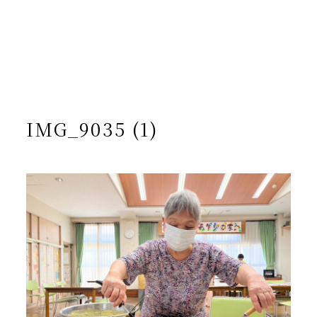
/home/yto/asuka-kai.jp/public_html/wp-
content/themes/asukakai/single.php on line
15
">
Warning
: Undefined array key 0 in
/home/yto/asuka-
kai.jp/public_html/wp-
content/themes/asukakai/single.php
on line
16
Warning
: Attempt to read property "cat_name" on null in
/home/yto/asuka-kai.jp/public_html/wp-
content/themes/asukakai/single.php
on line
16
IMG_9035 (1)