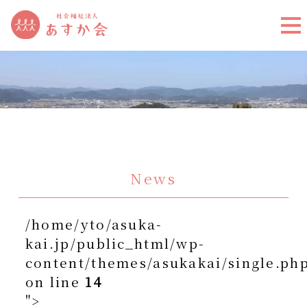
News
/home/yto/asuka-
kai.jp/public_html/wp-
content/themes/asukakai/single.ph
on line
14
">