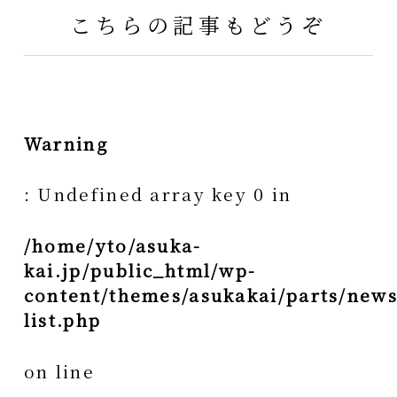
こちらの記事もどうぞ
Warning
: Undefined array key 0 in
/home/yto/asuka-
kai.jp/public_html/wp-
content/themes/asukakai/parts/news
list.php
on line