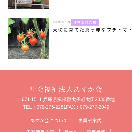
2026.07.20
地域活動支援
大切に育てた真っ赤なプチトマ
社会福祉法人あすか会
〒671-1511 兵庫県揖保郡太子町太田2330番地
TEL：
079-275-2281
FAX：079-277-2049
あすか会について
事業所案内
先輩職員の声
News
採用情報