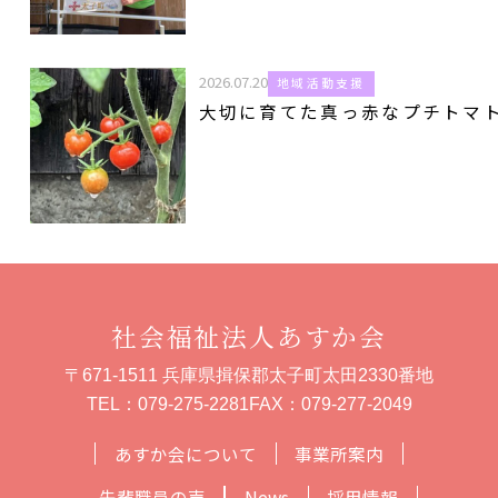
2026.07.20
地域活動支援
大切に育てた真っ赤なプチトマ
社会福祉法人あすか会
〒671-1511 兵庫県揖保郡太子町太田2330番地
TEL：
079-275-2281
FAX：079-277-2049
あすか会について
事業所案内
先輩職員の声
News
採用情報