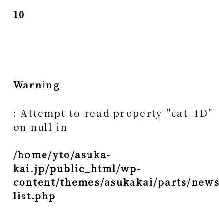
10
Warning
: Attempt to read property "cat_ID"
on null in
/home/yto/asuka-
kai.jp/public_html/wp-
content/themes/asukakai/parts/news
list.php