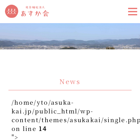
News
/home/yto/asuka-
kai.jp/public_html/wp-
content/themes/asukakai/single.ph
on line
14
">