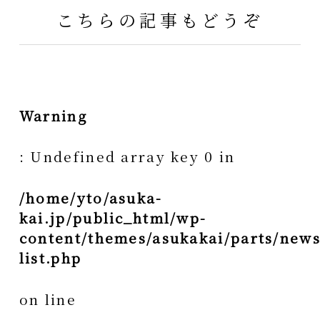
こちらの記事もどうぞ
Warning
: Undefined array key 0 in
/home/yto/asuka-
kai.jp/public_html/wp-
content/themes/asukakai/parts/news
list.php
on line