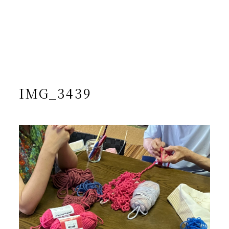
/home/yto/asuka-kai.jp/public_html/wp-
content/themes/asukakai/single.php on line
15
">
Warning
: Undefined array key 0 in
/home/yto/asuka-
kai.jp/public_html/wp-
content/themes/asukakai/single.php
on line
16
Warning
: Attempt to read property "cat_name" on null in
/home/yto/asuka-kai.jp/public_html/wp-
content/themes/asukakai/single.php
on line
16
IMG_3439