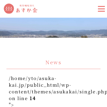
News
/home/yto/asuka-
kai.jp/public_html/wp-
content/themes/asukakai/single.ph
on line
14
">