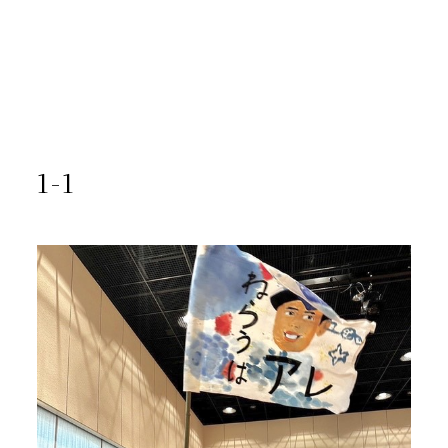
/home/yto/asuka-kai.jp/public_html/wp-
content/themes/asukakai/single.php on line
15
">
Warning
: Undefined array key 0 in
/home/yto/asuka-
kai.jp/public_html/wp-
content/themes/asukakai/single.php
on line
16
Warning
: Attempt to read property "cat_name" on null in
/home/yto/asuka-kai.jp/public_html/wp-
content/themes/asukakai/single.php
on line
16
1-1