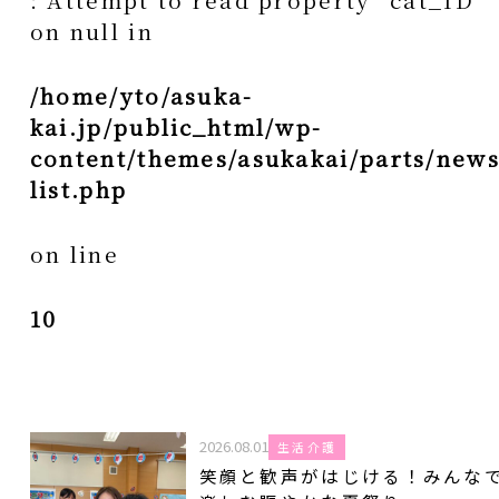
on null in
/home/yto/asuka-
kai.jp/public_html/wp-
content/themes/asukakai/parts/news
list.php
on line
10
2026.08.01
生活介護
笑顔と歓声がはじける！みんな