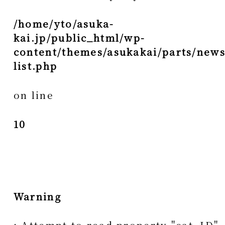
/home/yto/asuka-
kai.jp/public_html/wp-
content/themes/asukakai/parts/news
list.php
on line
10
Warning
: Attempt to read property "cat_ID"