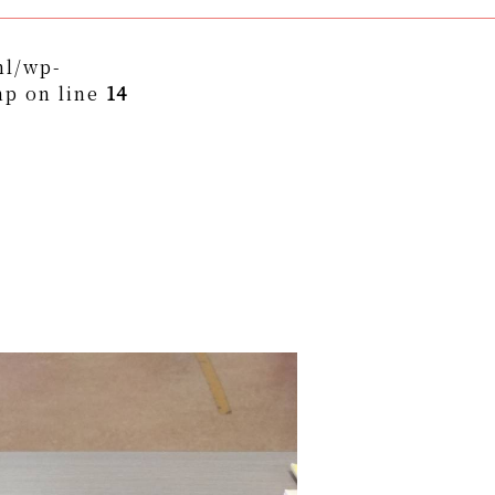
ml/wp-
hp on line
14
themes/asukakai/single.php on line
15
to/asuka-kai.jp/public_html/wp-
ngle.php
on line
16
ame" on null in
/home/yto/asuka-
asukakai/single.php
on line
16