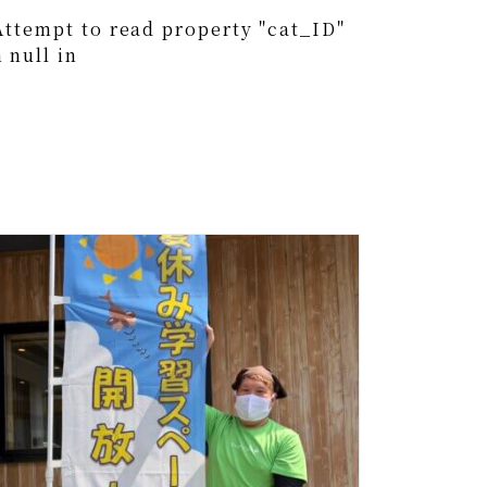
Attempt to read property "cat_ID"
 null in
0