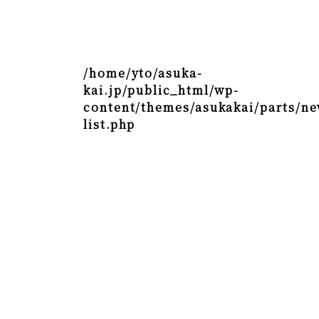
/home/yto/asuka-
kai.jp/public_html/wp-
content/themes/asukakai/parts/ne
list.php