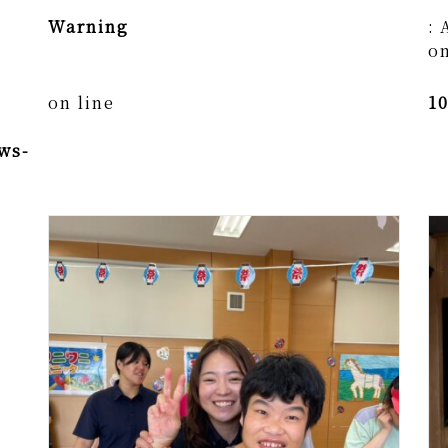
Warning
: 
on
on line
1
ws-