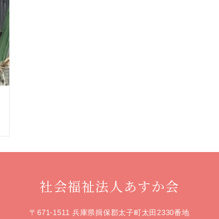
社会福祉法人あすか会
〒671-1511 兵庫県揖保郡太子町太田2330番地