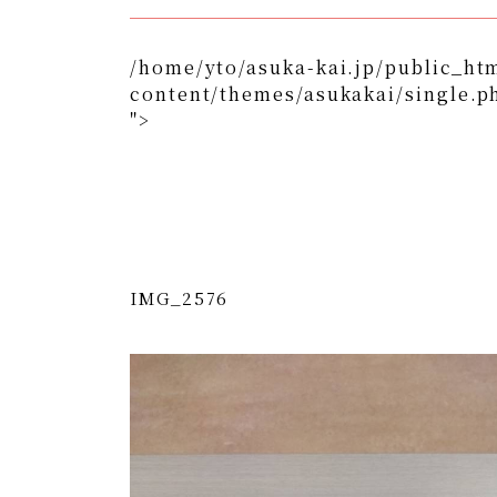
/home/yto/asuka-kai.jp/public_ht
content/themes/asukakai/single.p
">
/home/yto/asuka-kai.jp/public_html/wp-content/
">
Warning
: Undefined array key 0 in
/home/y
content/themes/asukakai/si
Warning
: Attempt to read property "cat_n
kai.jp/public_html/wp-content/themes/
IMG_2576