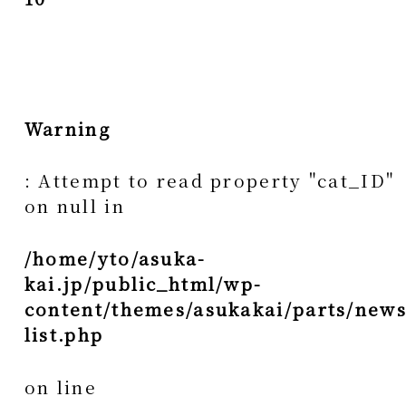
Warning
: Attempt to read property "cat_ID"
on null in
/home/yto/asuka-
kai.jp/public_html/wp-
content/themes/asukakai/parts/news
list.php
on line