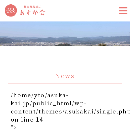
News
/home/yto/asuka-
kai.jp/public_html/wp-
content/themes/asukakai/single.ph
on line
14
">