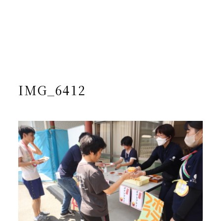
/home/yto/asuka-kai.jp/public_html/wp-
content/themes/asukakai/single.php on line
15
">
Warning
: Undefined array key 0 in
/home/yto/asuka-
kai.jp/public_html/wp-
content/themes/asukakai/single.php
on line
16
Warning
: Attempt to read property "cat_name" on null in
/home/yto/asuka-kai.jp/public_html/wp-
content/themes/asukakai/single.php
on line
16
IMG_6412