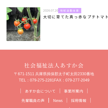
2026.07.20
地域活動支援
大切に育てた真っ赤なプチトマ
社会福祉法人あすか会
〒671-1511 兵庫県揖保郡太子町太田2330番地
TEL：
079-275-2281
FAX：079-277-2049
あすか会について
事業所案内
先輩職員の声
News
採用情報