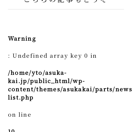
Warning
: Undefined array key 0 in
/home/yto/asuka-
kai.jp/public_html/wp-
content/themes/asukakai/parts/news
list.php
on line
10