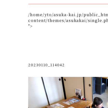
/home/yto/asuka-kai.jp/public_ht
content/themes/asukakai/single.p
">
/home/yto/asuka-kai.jp/public_html/wp-content/
">
Warning
: Undefined array key 0 in
/home/y
content/themes/asukakai/si
Warning
: Attempt to read property "cat_n
kai.jp/public_html/wp-content/themes/
20230110_114042