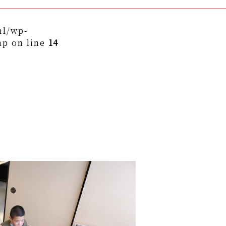
ml/wp-
hp on line
14
themes/asukakai/single.php on line
15
to/asuka-kai.jp/public_html/wp-
ngle.php
on line
16
ame" on null in
/home/yto/asuka-
asukakai/single.php
on line
16