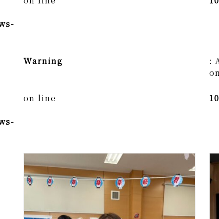
on line
1
ws-
Warning
: 
on
on line
1
ws-