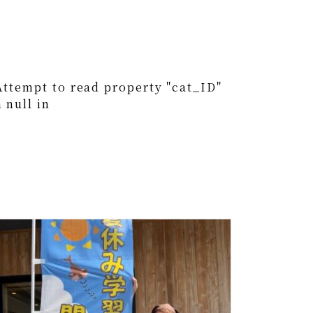
0
Attempt to read property "cat_ID"
 null in
0