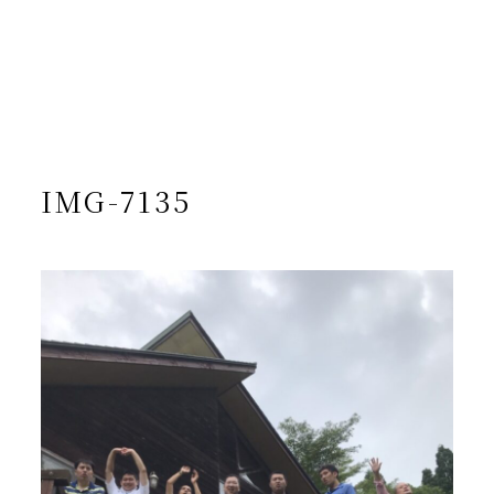
/home/yto/asuka-kai.jp/public_html/wp-
content/themes/asukakai/single.php on line
15
">
Warning
: Undefined array key 0 in
/home/yto/asuka-
kai.jp/public_html/wp-
content/themes/asukakai/single.php
on line
16
Warning
: Attempt to read property "cat_name" on null in
/home/yto/asuka-kai.jp/public_html/wp-
content/themes/asukakai/single.php
on line
16
IMG-7135