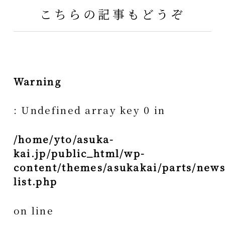
こちらの記事もどうぞ
Warning
: Undefined array key 0 in
/home/yto/asuka-
kai.jp/public_html/wp-
content/themes/asukakai/parts/news
list.php
on line