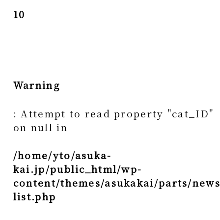
10
Warning
: Attempt to read property "cat_ID"
on null in
/home/yto/asuka-
kai.jp/public_html/wp-
content/themes/asukakai/parts/news
list.php