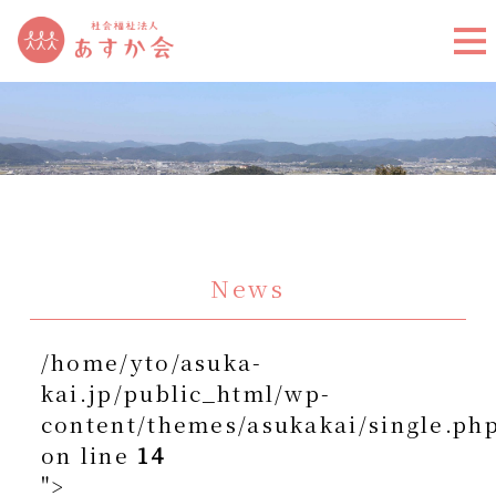
News
/home/yto/asuka-
kai.jp/public_html/wp-
content/themes/asukakai/single.ph
on line
14
">