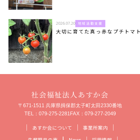
2026.07.20
地域活動支援
大切に育てた真っ赤なプチトマ
社会福祉法人あすか会
〒671-1511 兵庫県揖保郡太子町太田2330番地
TEL：
079-275-2281
FAX：079-277-2049
あすか会について
事業所案内
先輩職員の声
News
採用情報