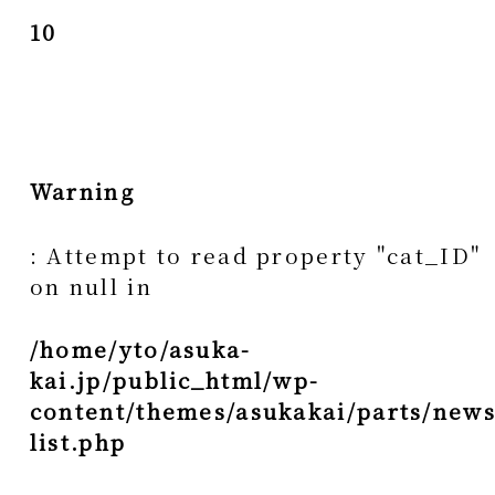
10
Warning
: Attempt to read property "cat_ID"
on null in
/home/yto/asuka-
kai.jp/public_html/wp-
content/themes/asukakai/parts/news
list.php