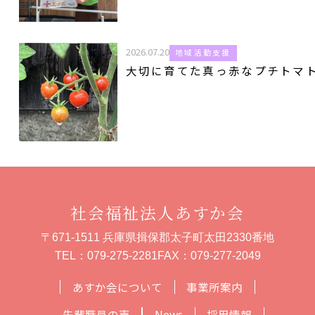
2026.07.20
地域活動支援
大切に育てた真っ赤なプチトマ
社会福祉法人あすか会
〒671-1511 兵庫県揖保郡太子町太田2330番地
TEL：
079-275-2281
FAX：079-277-2049
あすか会について
事業所案内
先輩職員の声
News
採用情報