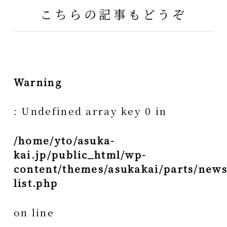
こちらの記事もどうぞ
Warning
: Undefined array key 0 in
/home/yto/asuka-
kai.jp/public_html/wp-
content/themes/asukakai/parts/news
list.php
on line