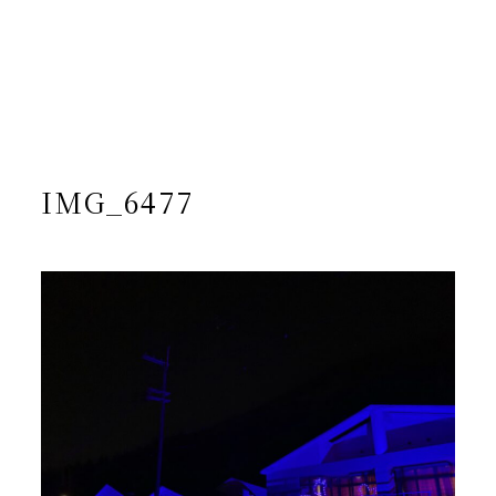
/home/yto/asuka-kai.jp/public_html/wp-
content/themes/asukakai/single.php on line
15
">
Warning
: Undefined array key 0 in
/home/yto/asuka-
kai.jp/public_html/wp-
content/themes/asukakai/single.php
on line
16
Warning
: Attempt to read property "cat_name" on null in
/home/yto/asuka-kai.jp/public_html/wp-
content/themes/asukakai/single.php
on line
16
IMG_6477