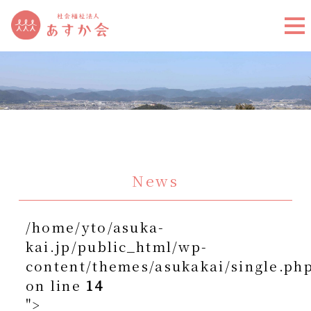
News
/home/yto/asuka-
kai.jp/public_html/wp-
content/themes/asukakai/single.ph
on line
14
">