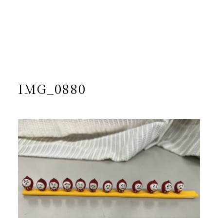
/home/yto/asuka-kai.jp/public_html/wp-
content/themes/asukakai/single.php on line
15
">
Warning
: Undefined array key 0 in
/home/yto/asuka-
kai.jp/public_html/wp-
content/themes/asukakai/single.php
on line
16
Warning
: Attempt to read property "cat_name" on null in
/home/yto/asuka-kai.jp/public_html/wp-
content/themes/asukakai/single.php
on line
16
IMG_0880