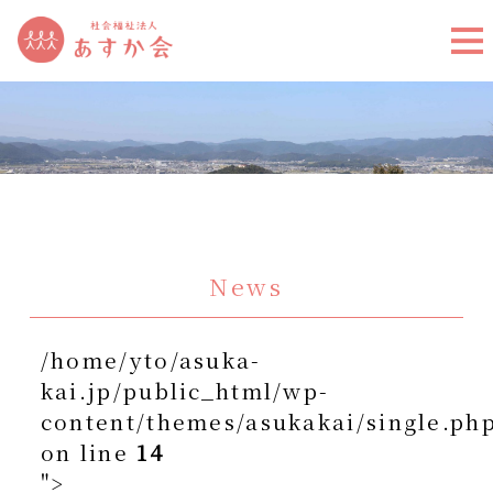
News
/home/yto/asuka-
kai.jp/public_html/wp-
content/themes/asukakai/single.ph
on line
14
">