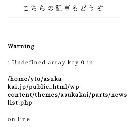
こちらの記事もどうぞ
Warning
: Undefined array key 0 in
/home/yto/asuka-
kai.jp/public_html/wp-
content/themes/asukakai/parts/news
list.php
on line