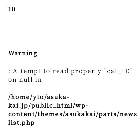
10
Warning
: Attempt to read property "cat_ID"
on null in
/home/yto/asuka-
kai.jp/public_html/wp-
content/themes/asukakai/parts/news
list.php