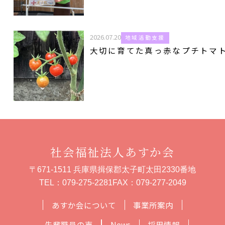
2026.07.20
地域活動支援
大切に育てた真っ赤なプチトマ
社会福祉法人あすか会
〒671-1511 兵庫県揖保郡太子町太田2330番地
TEL：
079-275-2281
FAX：079-277-2049
あすか会について
事業所案内
先輩職員の声
News
採用情報