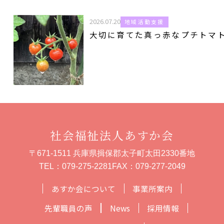
2026.07.20
地域活動支援
大切に育てた真っ赤なプチトマ
社会福祉法人あすか会
〒671-1511 兵庫県揖保郡太子町太田2330番地
TEL：
079-275-2281
FAX：079-277-2049
あすか会について
事業所案内
先輩職員の声
News
採用情報