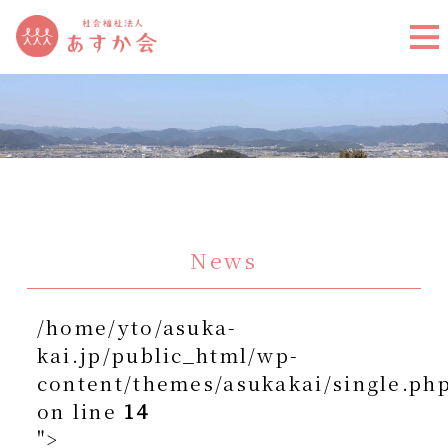
News
/home/yto/asuka-
kai.jp/public_html/wp-
content/themes/asukakai/single.ph
on line
14
">