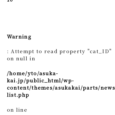
Warning
: Attempt to read property "cat_ID"
on null in
/home/yto/asuka-
kai.jp/public_html/wp-
content/themes/asukakai/parts/news
list.php
on line