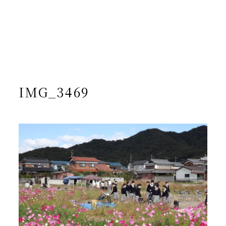
/home/yto/asuka-kai.jp/public_html/wp-
content/themes/asukakai/single.php on line
15
">
Warning
: Undefined array key 0 in
/home/yto/asuka-
kai.jp/public_html/wp-
content/themes/asukakai/single.php
on line
16
Warning
: Attempt to read property "cat_name" on null in
/home/yto/asuka-kai.jp/public_html/wp-
content/themes/asukakai/single.php
on line
16
IMG_3469