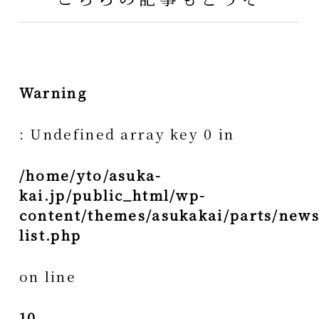
Warning
: Undefined array key 0 in
/home/yto/asuka-
kai.jp/public_html/wp-
content/themes/asukakai/parts/news
list.php
on line
10