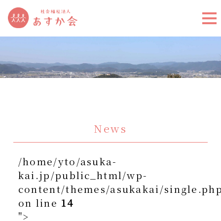
News
/home/yto/asuka-
kai.jp/public_html/wp-
content/themes/asukakai/single.ph
on line
14
">