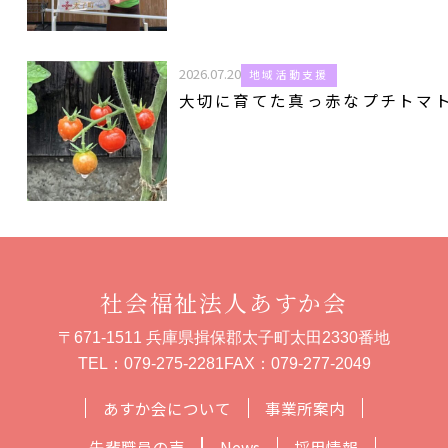
2026.07.20
地域活動支援
大切に育てた真っ赤なプチトマ
社会福祉法人あすか会
〒671-1511 兵庫県揖保郡太子町太田2330番地
TEL：
079-275-2281
FAX：079-277-2049
あすか会について
事業所案内
先輩職員の声
News
採用情報