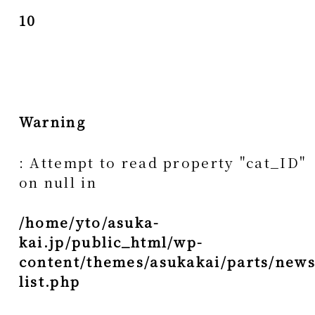
10
Warning
: Attempt to read property "cat_ID"
on null in
/home/yto/asuka-
kai.jp/public_html/wp-
content/themes/asukakai/parts/news
list.php