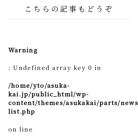
こちらの記事もどうぞ
Warning
: Undefined array key 0 in
/home/yto/asuka-
kai.jp/public_html/wp-
content/themes/asukakai/parts/news
list.php
on line