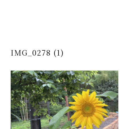
/home/yto/asuka-kai.jp/public_html/wp-
content/themes/asukakai/single.php on line
15
">
Warning
: Undefined array key 0 in
/home/yto/asuka-
kai.jp/public_html/wp-
content/themes/asukakai/single.php
on line
16
Warning
: Attempt to read property "cat_name" on null in
/home/yto/asuka-kai.jp/public_html/wp-
content/themes/asukakai/single.php
on line
16
IMG_0278 (1)