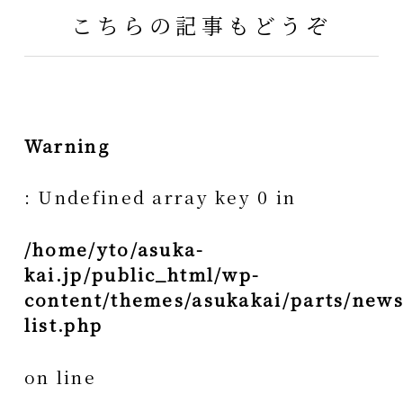
こちらの記事もどうぞ
Warning
: Undefined array key 0 in
/home/yto/asuka-
kai.jp/public_html/wp-
content/themes/asukakai/parts/news
list.php
on line