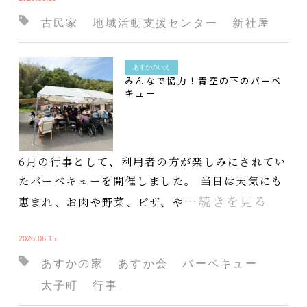
古民家
地域活動支援センター
新社屋
あすかのいえ
みんなで協力！青空の下のバーベ
キュー
6月の行事として、利用者の方が楽しみにされてい
たバーベキューを開催しました。 当日は天気にも
…続きを見る
恵まれ、お肉や野菜、ピザ、や
2026.06.15
あすかの家
あすか会
バーベキュー
太子町
行事