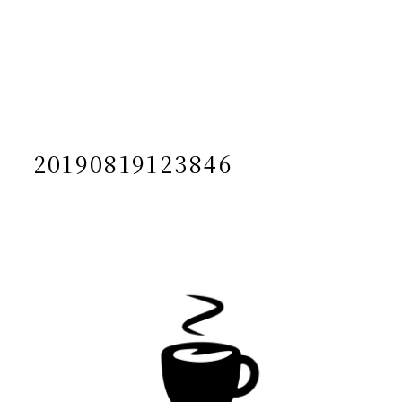
/home/yto/asuka-kai.jp/public_html/wp-
content/themes/asukakai/single.php on line
15
">
Warning
: Undefined array key 0 in
/home/yto/asuka-
kai.jp/public_html/wp-
content/themes/asukakai/single.php
on line
16
Warning
: Attempt to read property "cat_name" on null in
/home/yto/asuka-kai.jp/public_html/wp-
content/themes/asukakai/single.php
on line
16
20190819123846