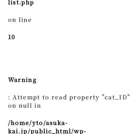
list.php
on line
10
Warning
: Attempt to read property "cat_ID"
on null in
/home/yto/asuka-
kai.jp/public_html/wp-