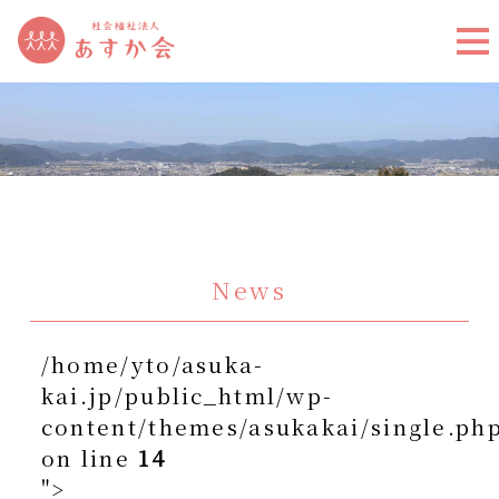
News
/home/yto/asuka-
kai.jp/public_html/wp-
content/themes/asukakai/single.ph
on line
14
">