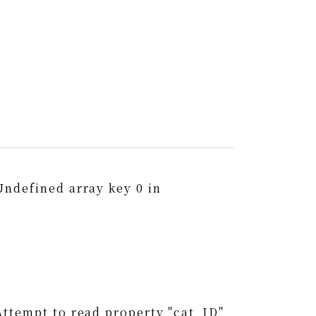
Undefined array key 0 in
0
Attempt to read property "cat_ID"