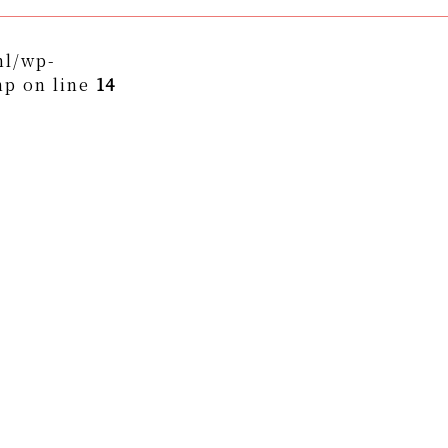
ml/wp-
hp on line
14
themes/asukakai/single.php on line
15
to/asuka-kai.jp/public_html/wp-
ngle.php
on line
16
ame" on null in
/home/yto/asuka-
asukakai/single.php
on line
16