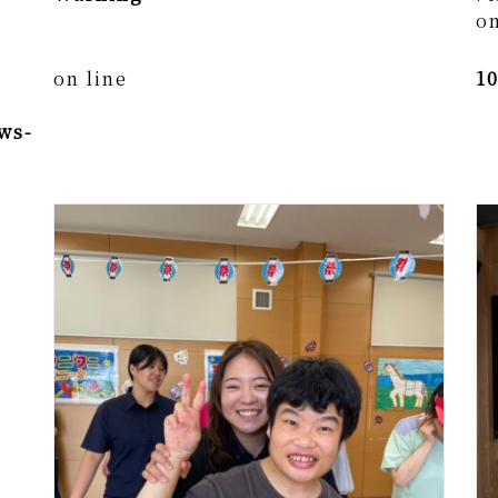
on
on line
1
ws-