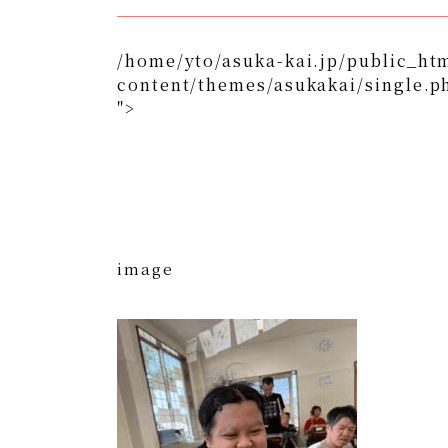
/home/yto/asuka-kai.jp/public_ht
content/themes/asukakai/single.p
">
/home/yto/asuka-kai.jp/public_html/wp-content/
">
Warning
: Undefined array key 0 in
/home/y
content/themes/asukakai/si
Warning
: Attempt to read property "cat_n
kai.jp/public_html/wp-content/themes/
image