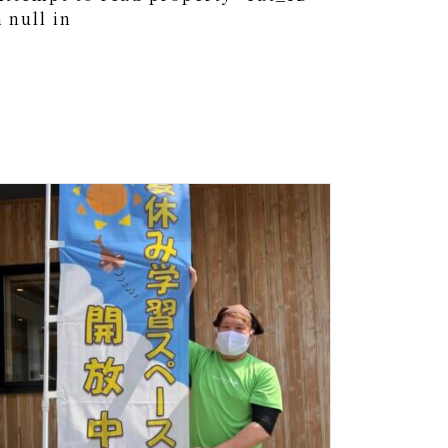
 null in
0