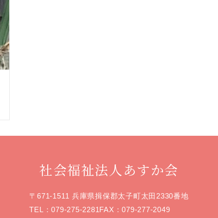
社会福祉法人あすか会
〒671-1511 兵庫県揖保郡太子町太田2330番地
TEL：
079-275-2281
FAX：079-277-2049