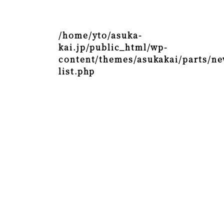
/home/yto/asuka-
kai.jp/public_html/wp-
content/themes/asukakai/parts/ne
list.php