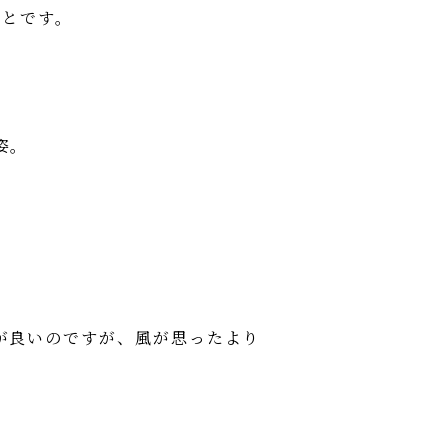
ことです。
」
姿。
が良いのですが、風が思ったより