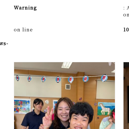
Warning
: 
on
on line
1
ws-