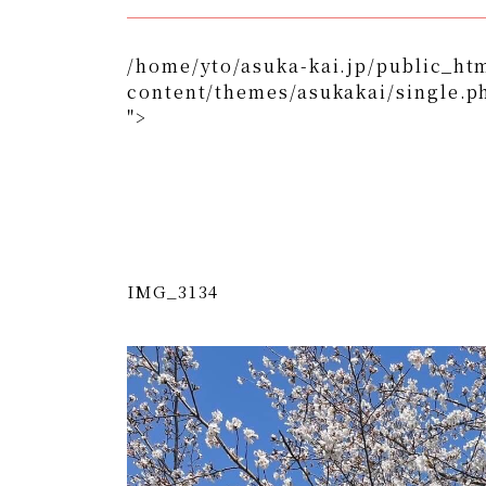
/home/yto/asuka-kai.jp/public_ht
content/themes/asukakai/single.p
">
/home/yto/asuka-kai.jp/public_html/wp-content/
">
Warning
: Undefined array key 0 in
/home/y
content/themes/asukakai/si
Warning
: Attempt to read property "cat_n
kai.jp/public_html/wp-content/themes/
IMG_3134