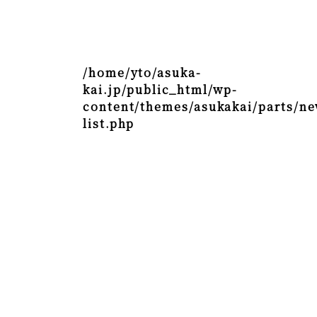
/home/yto/asuka-
kai.jp/public_html/wp-
content/themes/asukakai/parts/ne
list.php