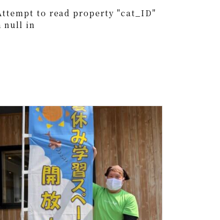
Attempt to read property "cat_ID"
 null in
0