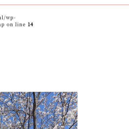
ml/wp-
hp on line
14
themes/asukakai/single.php on line
15
to/asuka-kai.jp/public_html/wp-
ngle.php
on line
16
ame" on null in
/home/yto/asuka-
asukakai/single.php
on line
16