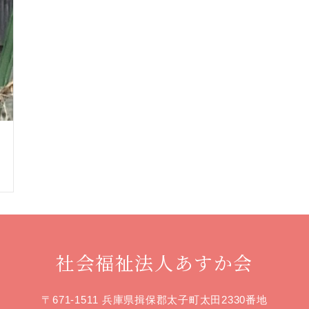
社会福祉法人あすか会
〒671-1511 兵庫県揖保郡太子町太田2330番地