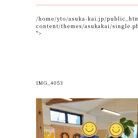
/home/yto/asuka-kai.jp/public_ht
content/themes/asukakai/single.p
">
/home/yto/asuka-kai.jp/public_html/wp-content/
">
Warning
: Undefined array key 0 in
/home/y
content/themes/asukakai/si
Warning
: Attempt to read property "cat_n
kai.jp/public_html/wp-content/themes/
IMG_4053