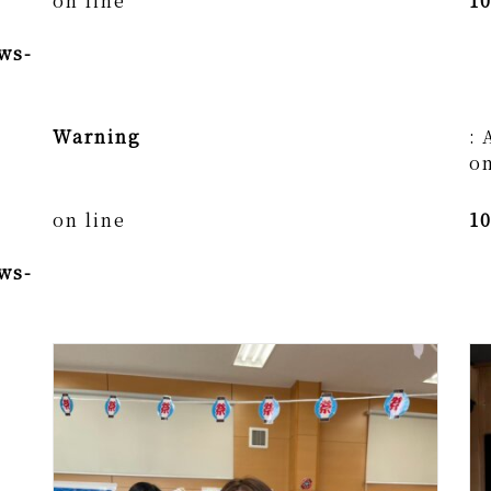
on line
1
ws-
Warning
: 
on
on line
1
ws-