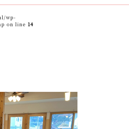
ml/wp-
hp on line
14
themes/asukakai/single.php on line
15
to/asuka-kai.jp/public_html/wp-
ngle.php
on line
16
ame" on null in
/home/yto/asuka-
asukakai/single.php
on line
16