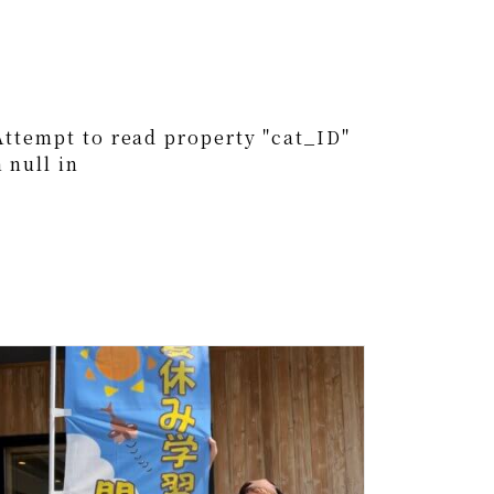
0
Attempt to read property "cat_ID"
 null in
0