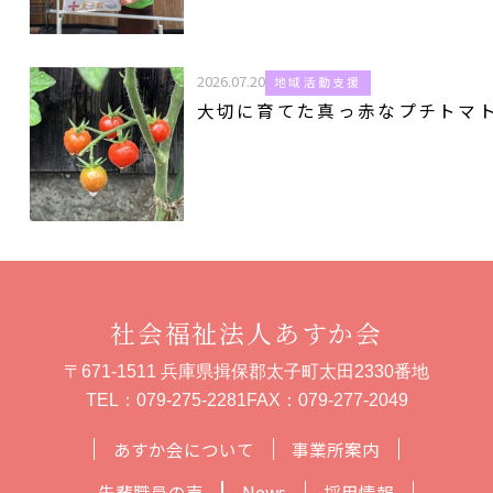
2026.07.20
地域活動支援
大切に育てた真っ赤なプチトマ
社会福祉法人あすか会
〒671-1511 兵庫県揖保郡太子町太田2330番地
TEL：
079-275-2281
FAX：079-277-2049
あすか会について
事業所案内
先輩職員の声
News
採用情報