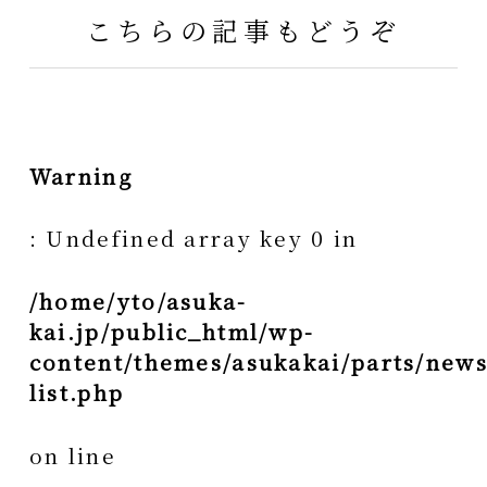
こちらの記事もどうぞ
Warning
: Undefined array key 0 in
/home/yto/asuka-
kai.jp/public_html/wp-
content/themes/asukakai/parts/news
list.php
on line