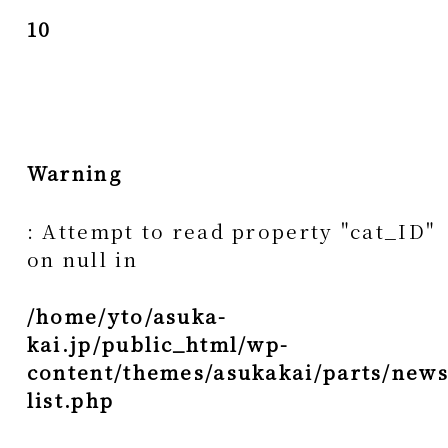
10
Warning
: Attempt to read property "cat_ID"
on null in
/home/yto/asuka-
kai.jp/public_html/wp-
content/themes/asukakai/parts/news
list.php