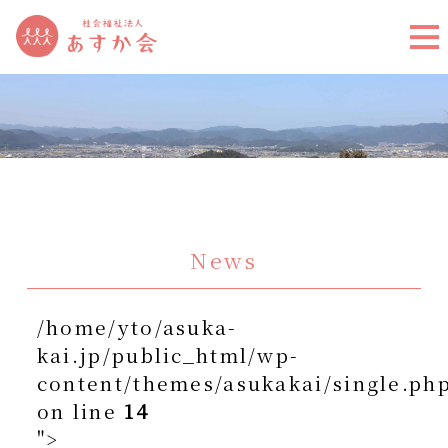
News
/home/yto/asuka-
kai.jp/public_html/wp-
content/themes/asukakai/single.ph
on line
14
">