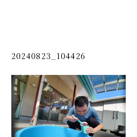
/home/yto/asuka-kai.jp/public_html/wp-
content/themes/asukakai/single.php on line
15
">
Warning
: Undefined array key 0 in
/home/yto/asuka-
kai.jp/public_html/wp-
content/themes/asukakai/single.php
on line
16
Warning
: Attempt to read property "cat_name" on null in
/home/yto/asuka-kai.jp/public_html/wp-
content/themes/asukakai/single.php
on line
16
20240823_104426