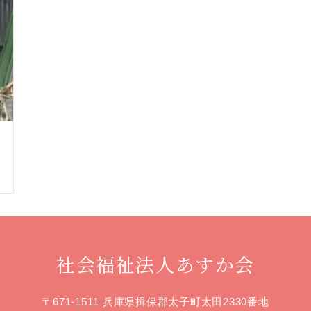
社会福祉法人あすか会
〒671-1511 兵庫県揖保郡太子町太田2330番地