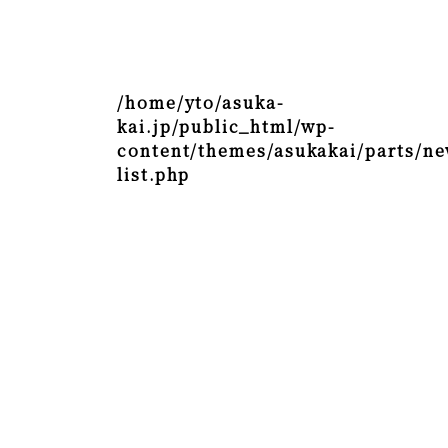
/home/yto/asuka-
kai.jp/public_html/wp-
content/themes/asukakai/parts/ne
list.php