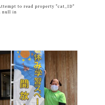
Attempt to read property "cat_ID"
 null in
0