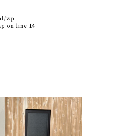
ml/wp-
hp on line
14
themes/asukakai/single.php on line
15
to/asuka-kai.jp/public_html/wp-
ngle.php
on line
16
ame" on null in
/home/yto/asuka-
asukakai/single.php
on line
16