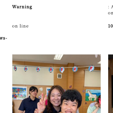
Warning
: 
on
on line
1
ws-