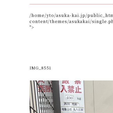
/home/yto/asuka-kai.jp/public_ht
content/themes/asukakai/single.p
">
/home/yto/asuka-kai.jp/public_html/wp-content/
">
Warning
: Undefined array key 0 in
/home/y
content/themes/asukakai/si
Warning
: Attempt to read property "cat_n
kai.jp/public_html/wp-content/themes/
IMG_8551