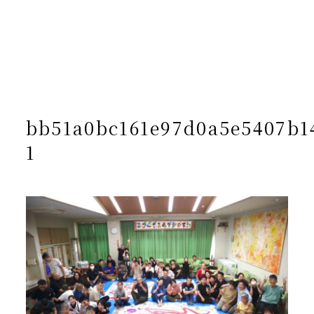
/home/yto/asuka-kai.jp/public_html/wp-
content/themes/asukakai/single.php on line
15
">
Warning
: Undefined array key 0 in
/home/yto/asuka-
kai.jp/public_html/wp-
content/themes/asukakai/single.php
on line
16
Warning
: Attempt to read property "cat_name" on null in
/home/yto/asuka-kai.jp/public_html/wp-
content/themes/asukakai/single.php
on line
16
bb51a0bc161e97d0a5e5407b1
1