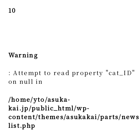
10
Warning
: Attempt to read property "cat_ID"
on null in
/home/yto/asuka-
kai.jp/public_html/wp-
content/themes/asukakai/parts/news
list.php