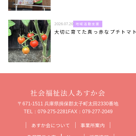
2026.07.20
地域活動支援
大切に育てた真っ赤なプチトマ
社会福祉法人あすか会
〒671-1511 兵庫県揖保郡太子町太田2330番地
TEL：
079-275-2281
FAX：079-277-2049
あすか会について
事業所案内