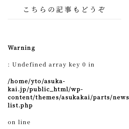
こちらの記事もどうぞ
Warning
: Undefined array key 0 in
/home/yto/asuka-
kai.jp/public_html/wp-
content/themes/asukakai/parts/news
list.php
on line