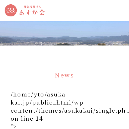
News
/home/yto/asuka-
kai.jp/public_html/wp-
content/themes/asukakai/single.ph
on line
14
">