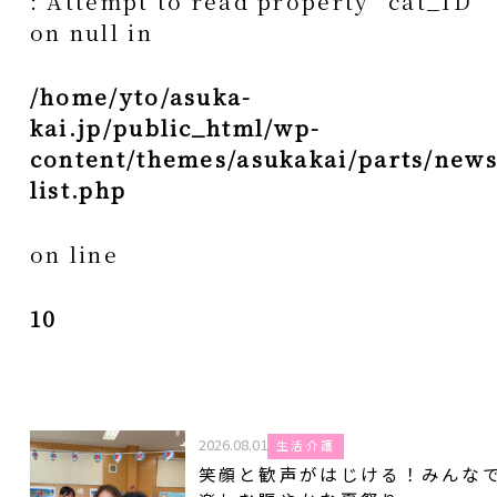
: Attempt to read property "cat_ID"
on null in
/home/yto/asuka-
kai.jp/public_html/wp-
content/themes/asukakai/parts/news
list.php
on line
10
2026.08.01
生活介護
笑顔と歓声がはじける！みんな