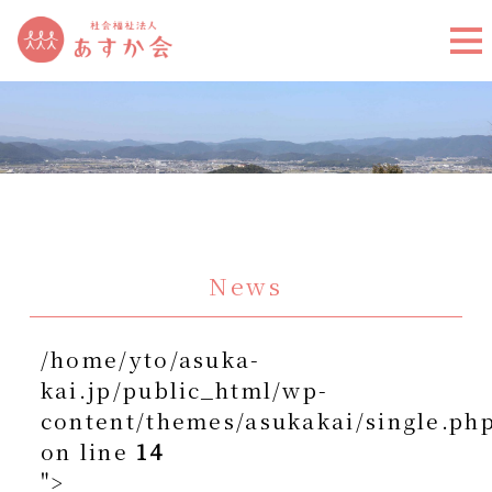
News
/home/yto/asuka-
kai.jp/public_html/wp-
content/themes/asukakai/single.ph
on line
14
">