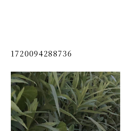
/home/yto/asuka-kai.jp/public_html/wp-
content/themes/asukakai/single.php on line
15
">
Warning
: Undefined array key 0 in
/home/yto/asuka-
kai.jp/public_html/wp-
content/themes/asukakai/single.php
on line
16
Warning
: Attempt to read property "cat_name" on null in
/home/yto/asuka-kai.jp/public_html/wp-
content/themes/asukakai/single.php
on line
16
1720094288736