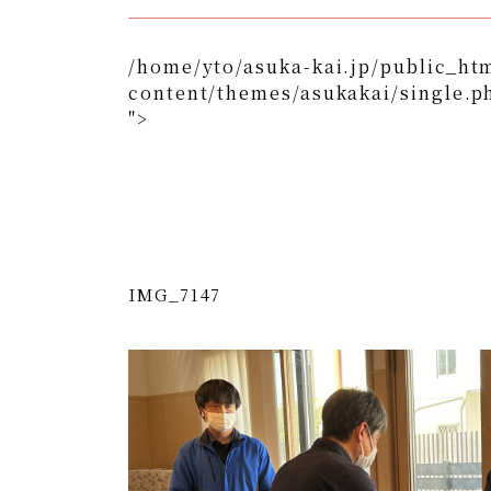
/home/yto/asuka-kai.jp/public_ht
content/themes/asukakai/single.p
">
/home/yto/asuka-kai.jp/public_html/wp-content/
">
Warning
: Undefined array key 0 in
/home/y
content/themes/asukakai/si
Warning
: Attempt to read property "cat_n
kai.jp/public_html/wp-content/themes/
IMG_7147