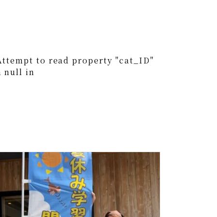
0
Attempt to read property "cat_ID"
 null in
0