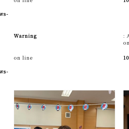
on line
1
ws-
Warning
: 
on
on line
1
ws-