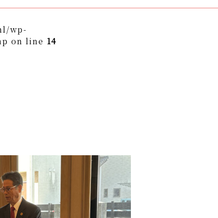
ml/wp-
hp on line
14
themes/asukakai/single.php on line
15
to/asuka-kai.jp/public_html/wp-
ngle.php
on line
16
ame" on null in
/home/yto/asuka-
asukakai/single.php
on line
16