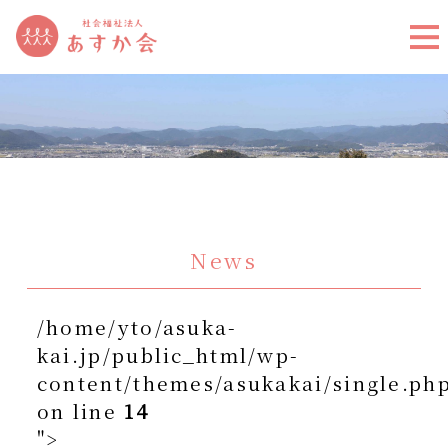
News
/home/yto/asuka-
kai.jp/public_html/wp-
content/themes/asukakai/single.ph
on line
14
">