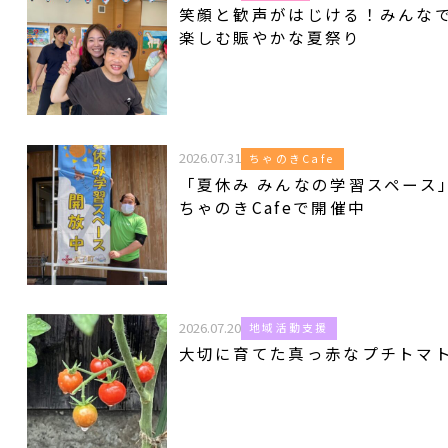
笑顔と歓声がはじける！みんな
楽しむ賑やかな夏祭り
2026.07.31
ちゃのきCafe
「夏休み みんなの学習スペース
ちゃのきCafeで開催中
2026.07.20
地域活動支援
大切に育てた真っ赤なプチトマ