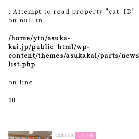
: Attempt to read property "cat_ID"
on null in
/home/yto/asuka-
kai.jp/public_html/wp-
content/themes/asukakai/parts/news
list.php
on line
10
2026.08.01
生活介護