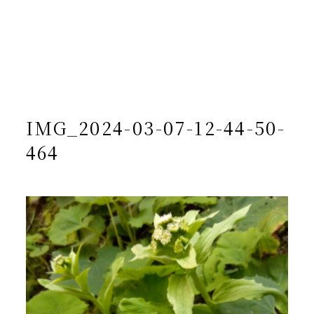
/home/yto/asuka-kai.jp/public_html/wp-
content/themes/asukakai/single.php on line
15
">
Warning
: Undefined array key 0 in
/home/yto/asuka-
kai.jp/public_html/wp-
content/themes/asukakai/single.php
on line
16
Warning
: Attempt to read property "cat_name" on null in
/home/yto/asuka-kai.jp/public_html/wp-
content/themes/asukakai/single.php
on line
16
IMG_2024-03-07-12-44-50-
464