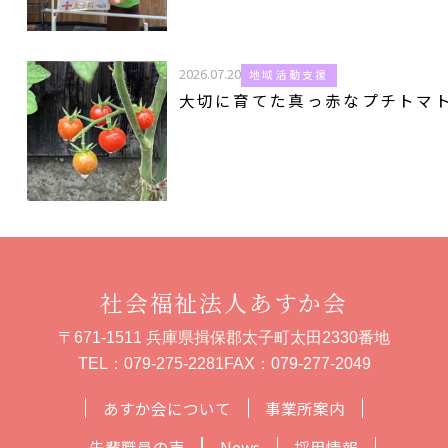
2026.07.20
地域活動支援
大切に育てた真っ赤なプチトマ
社会福祉法人あすか会
〒671-1511 兵庫県揖保郡太子町太田2330番地
TEL：
079-275-2281
FAX：079-277-2049
あすか会について
事業所案内
先輩職員の声
News
採用情報