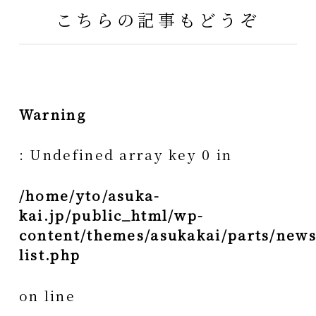
こちらの記事もどうぞ
Warning
: Undefined array key 0 in
/home/yto/asuka-
kai.jp/public_html/wp-
content/themes/asukakai/parts/news
list.php
on line