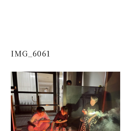
/home/yto/asuka-kai.jp/public_html/wp-
content/themes/asukakai/single.php on line
15
">
Warning
: Undefined array key 0 in
/home/yto/asuka-
kai.jp/public_html/wp-
content/themes/asukakai/single.php
on line
16
Warning
: Attempt to read property "cat_name" on null in
/home/yto/asuka-kai.jp/public_html/wp-
content/themes/asukakai/single.php
on line
16
IMG_6061