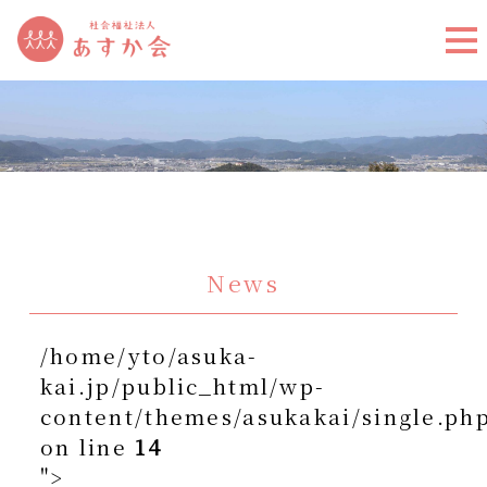
News
/home/yto/asuka-
kai.jp/public_html/wp-
content/themes/asukakai/single.ph
on line
14
">