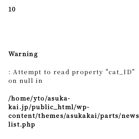
10
Warning
: Attempt to read property "cat_ID"
on null in
/home/yto/asuka-
kai.jp/public_html/wp-
content/themes/asukakai/parts/news
list.php