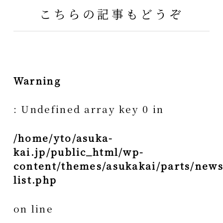
こちらの記事もどうぞ
Warning
: Undefined array key 0 in
/home/yto/asuka-
kai.jp/public_html/wp-
content/themes/asukakai/parts/news
list.php
on line