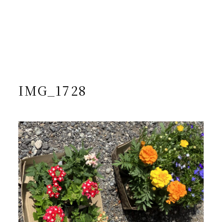
/home/yto/asuka-kai.jp/public_html/wp-
content/themes/asukakai/single.php on line
15
">
Warning
: Undefined array key 0 in
/home/yto/asuka-
kai.jp/public_html/wp-
content/themes/asukakai/single.php
on line
16
Warning
: Attempt to read property "cat_name" on null in
/home/yto/asuka-kai.jp/public_html/wp-
content/themes/asukakai/single.php
on line
16
IMG_1728