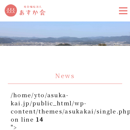
News
/home/yto/asuka-
kai.jp/public_html/wp-
content/themes/asukakai/single.ph
on line
14
">