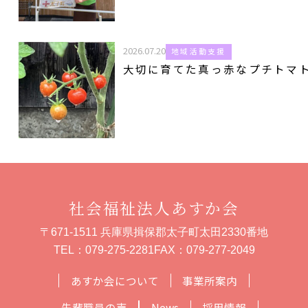
2026.07.20
地域活動支援
大切に育てた真っ赤なプチトマ
社会福祉法人あすか会
〒671-1511 兵庫県揖保郡太子町太田2330番地
TEL：
079-275-2281
FAX：079-277-2049
あすか会について
事業所案内
先輩職員の声
News
採用情報