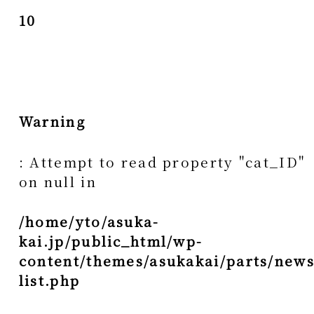
10
Warning
: Attempt to read property "cat_ID"
on null in
/home/yto/asuka-
kai.jp/public_html/wp-
content/themes/asukakai/parts/news
list.php