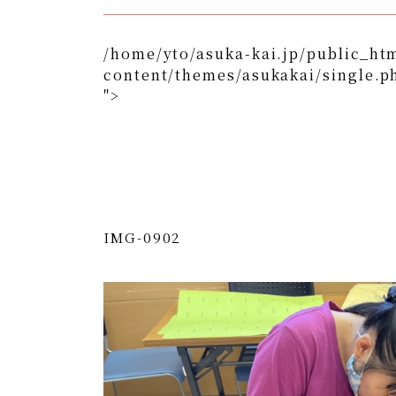
/home/yto/asuka-kai.jp/public_ht
content/themes/asukakai/single.p
">
/home/yto/asuka-kai.jp/public_html/wp-content/
">
Warning
: Undefined array key 0 in
/home/y
content/themes/asukakai/si
Warning
: Attempt to read property "cat_n
kai.jp/public_html/wp-content/themes/
IMG-0902