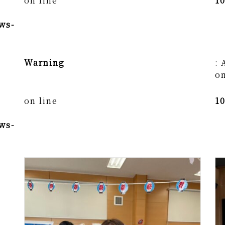
on line
1
ws-
Warning
: 
on
on line
1
ws-