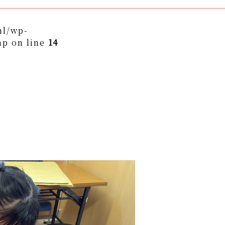
ml/wp-
hp on line
14
themes/asukakai/single.php on line
15
to/asuka-kai.jp/public_html/wp-
ngle.php
on line
16
ame" on null in
/home/yto/asuka-
asukakai/single.php
on line
16