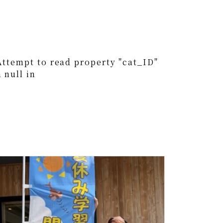
0
Attempt to read property "cat_ID"
 null in
0