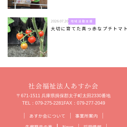
2026.07.20
地域活動支援
大切に育てた真っ赤なプチトマ
社会福祉法人あすか会
〒671-1511 兵庫県揖保郡太子町太田2330番地
TEL：
079-275-2281
FAX：079-277-2049
あすか会について
事業所案内
先輩職員の声
News
採用情報