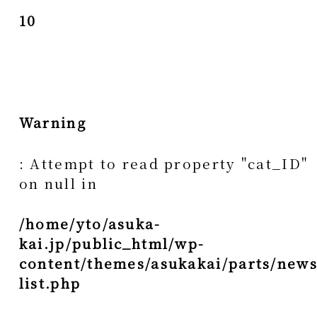
10
Warning
: Attempt to read property "cat_ID"
on null in
/home/yto/asuka-
kai.jp/public_html/wp-
content/themes/asukakai/parts/news
list.php