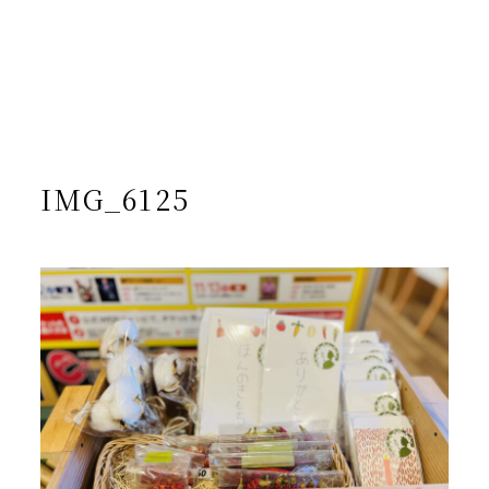
/home/yto/asuka-kai.jp/public_html/wp-
content/themes/asukakai/single.php on line
15
">
Warning
: Undefined array key 0 in
/home/yto/asuka-
kai.jp/public_html/wp-
content/themes/asukakai/single.php
on line
16
Warning
: Attempt to read property "cat_name" on null in
/home/yto/asuka-kai.jp/public_html/wp-
content/themes/asukakai/single.php
on line
16
IMG_6125