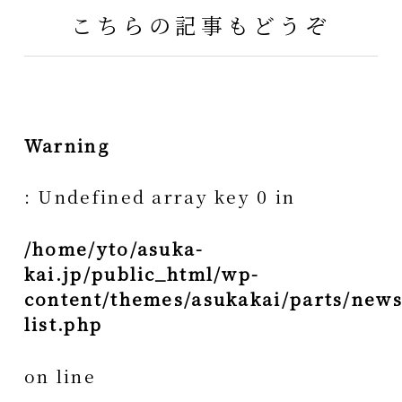
こちらの記事もどうぞ
Warning
: Undefined array key 0 in
/home/yto/asuka-
kai.jp/public_html/wp-
content/themes/asukakai/parts/news
list.php
on line