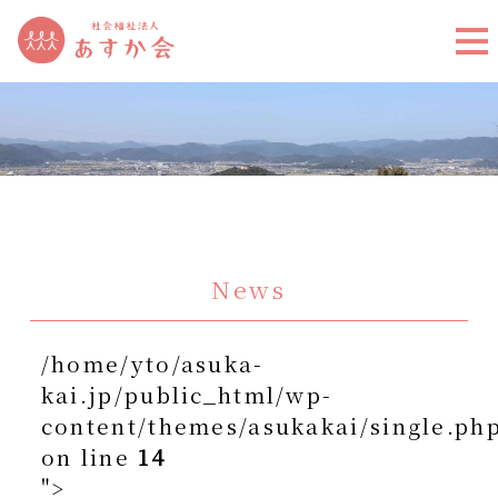
News
/home/yto/asuka-
kai.jp/public_html/wp-
content/themes/asukakai/single.ph
on line
14
">