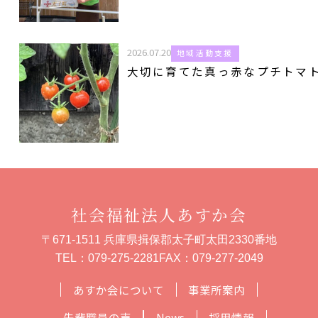
2026.07.20
地域活動支援
大切に育てた真っ赤なプチトマ
社会福祉法人あすか会
〒671-1511 兵庫県揖保郡太子町太田2330番地
TEL：
079-275-2281
FAX：079-277-2049
あすか会について
事業所案内
先輩職員の声
News
採用情報