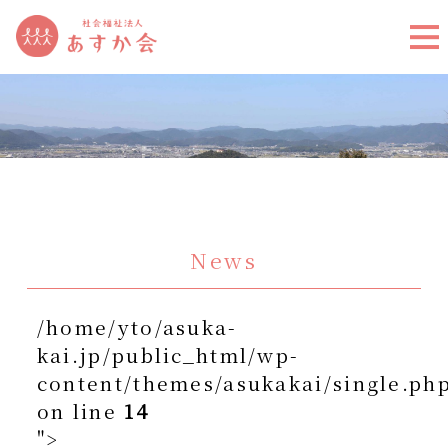
News
/home/yto/asuka-
kai.jp/public_html/wp-
content/themes/asukakai/single.ph
on line
14
">