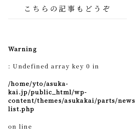
こちらの記事もどうぞ
Warning
: Undefined array key 0 in
/home/yto/asuka-
kai.jp/public_html/wp-
content/themes/asukakai/parts/news
list.php
on line