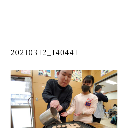
/home/yto/asuka-kai.jp/public_html/wp-
content/themes/asukakai/single.php on line
15
">
Warning
: Undefined array key 0 in
/home/yto/asuka-
kai.jp/public_html/wp-
content/themes/asukakai/single.php
on line
16
Warning
: Attempt to read property "cat_name" on null in
/home/yto/asuka-kai.jp/public_html/wp-
content/themes/asukakai/single.php
on line
16
20210312_140441