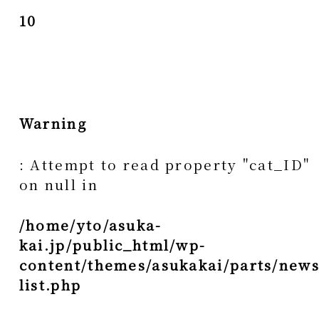
10
Warning
: Attempt to read property "cat_ID"
on null in
/home/yto/asuka-
kai.jp/public_html/wp-
content/themes/asukakai/parts/news
list.php