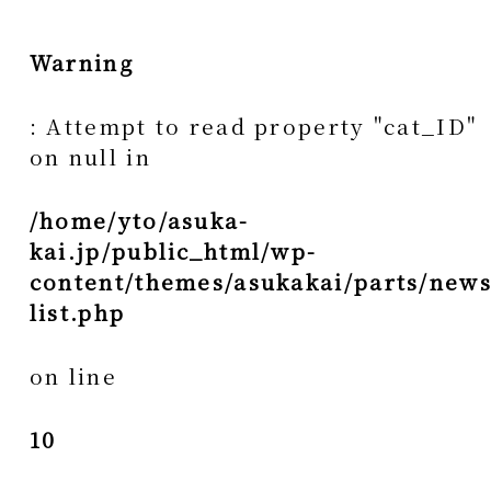
Warning
: Attempt to read property "cat_ID"
on null in
/home/yto/asuka-
kai.jp/public_html/wp-
content/themes/asukakai/parts/news
list.php
on line
10