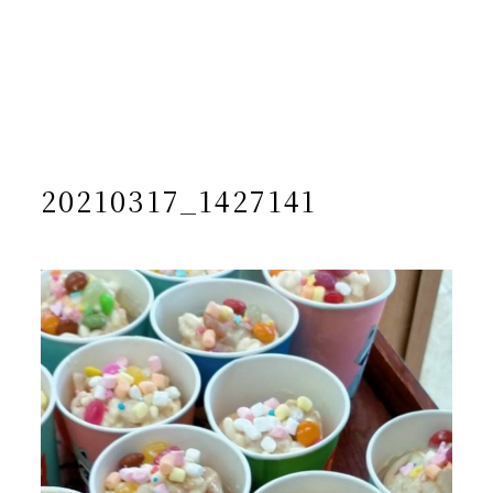
/home/yto/asuka-kai.jp/public_html/wp-
content/themes/asukakai/single.php on line
15
">
Warning
: Undefined array key 0 in
/home/yto/asuka-
kai.jp/public_html/wp-
content/themes/asukakai/single.php
on line
16
Warning
: Attempt to read property "cat_name" on null in
/home/yto/asuka-kai.jp/public_html/wp-
content/themes/asukakai/single.php
on line
16
20210317_1427141