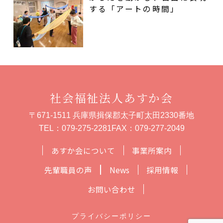
する「アートの時間」
社会福祉法人あすか会
〒671-1511 兵庫県揖保郡太子町太田2330番地
TEL：
079-275-2281
FAX：079-277-2049
あすか会について
事業所案内
先輩職員の声
News
採用情報
お問い合わせ
プライバシーポリシー