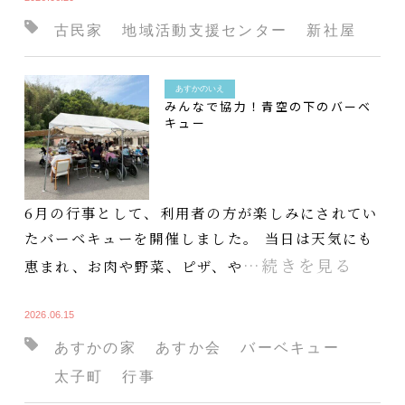
古民家
地域活動支援センター
新社屋
あすかのいえ
みんなで協力！青空の下のバーベ
キュー
6月の行事として、利用者の方が楽しみにされてい
たバーベキューを開催しました。 当日は天気にも
…続きを見る
恵まれ、お肉や野菜、ピザ、や
2026.06.15
あすかの家
あすか会
バーベキュー
太子町
行事