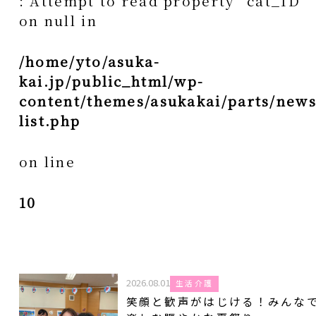
: Attempt to read property "cat_ID"
on null in
/home/yto/asuka-
kai.jp/public_html/wp-
content/themes/asukakai/parts/news
list.php
on line
10
2026.08.01
生活介護
笑顔と歓声がはじける！みんな