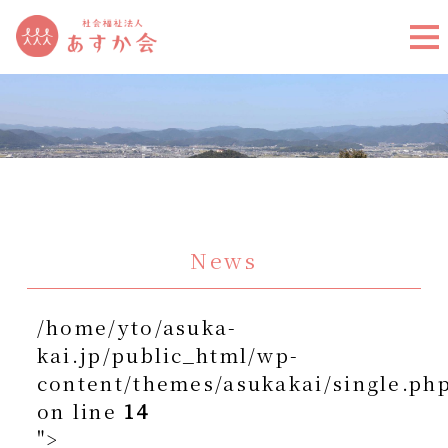
News
/home/yto/asuka-
kai.jp/public_html/wp-
content/themes/asukakai/single.ph
on line
14
">