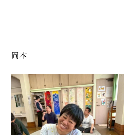
/home/yto/asuka-kai.jp/public_html/wp-
content/themes/asukakai/single.php on line
15
">
Warning
: Undefined array key 0 in
/home/yto/asuka-
kai.jp/public_html/wp-
content/themes/asukakai/single.php
on line
16
Warning
: Attempt to read property "cat_name" on null in
/home/yto/asuka-kai.jp/public_html/wp-
content/themes/asukakai/single.php
on line
16
岡本