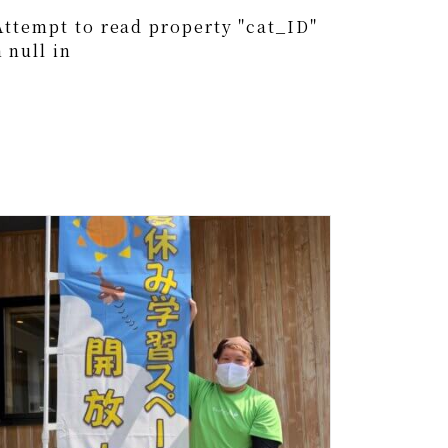
Attempt to read property "cat_ID"
 null in
0