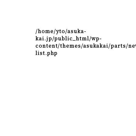
/home/yto/asuka-
kai.jp/public_html/wp-
content/themes/asukakai/parts/ne
list.php