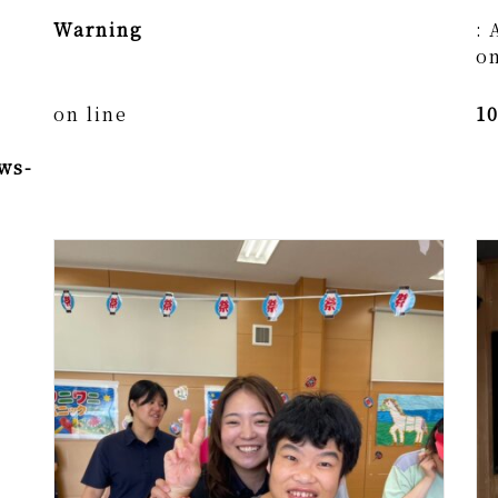
Warning
: 
on
on line
1
ws-