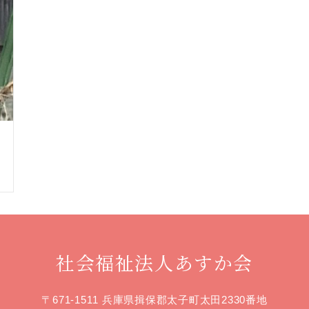
社会福祉法人あすか会
〒671-1511 兵庫県揖保郡太子町太田2330番地