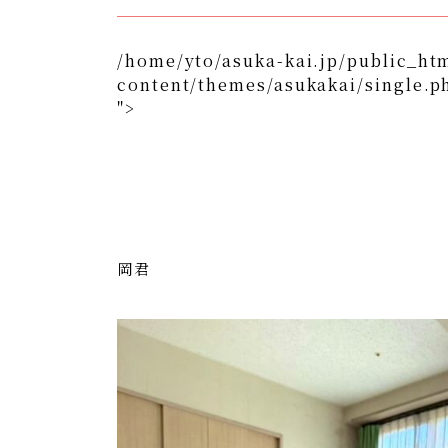
/home/yto/asuka-kai.jp/public_ht
content/themes/asukakai/single.p
">
/home/yto/asuka-kai.jp/public_html/wp-content/
">
Warning
: Undefined array key 0 in
/home/y
content/themes/asukakai/si
Warning
: Attempt to read property "cat_n
kai.jp/public_html/wp-content/themes/
岡君