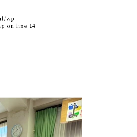
ml/wp-
hp on line
14
themes/asukakai/single.php on line
15
to/asuka-kai.jp/public_html/wp-
ngle.php
on line
16
ame" on null in
/home/yto/asuka-
asukakai/single.php
on line
16