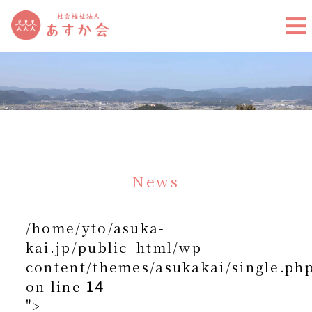
News
/home/yto/asuka-
kai.jp/public_html/wp-
content/themes/asukakai/single.ph
on line
14
">