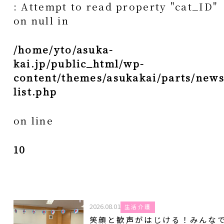
: Attempt to read property "cat_ID"
on null in
/home/yto/asuka-
kai.jp/public_html/wp-
content/themes/asukakai/parts/news
list.php
on line
10
2026.08.01
生活介護
笑顔と歓声がはじける！みんな