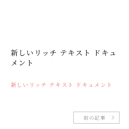
/home/yto/asuka-kai.jp/public_html/wp-
content/themes/asukakai/single.php on line
15
">
Warning
: Undefined array key 0 in
/home/yto/asuka-
kai.jp/public_html/wp-
content/themes/asukakai/single.php
on line
16
Warning
: Attempt to read property "cat_name" on null in
/home/yto/asuka-kai.jp/public_html/wp-
content/themes/asukakai/single.php
on line
16
新しいリッチ テキスト ドキュ
メント
新しいリッチ テキスト ドキュメント
前の記事