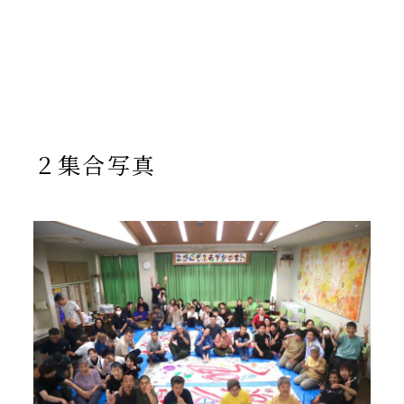
/home/yto/asuka-kai.jp/public_html/wp-
content/themes/asukakai/single.php on line
15
">
Warning
: Undefined array key 0 in
/home/yto/asuka-
kai.jp/public_html/wp-
content/themes/asukakai/single.php
on line
16
Warning
: Attempt to read property "cat_name" on null in
/home/yto/asuka-kai.jp/public_html/wp-
content/themes/asukakai/single.php
on line
16
２集合写真