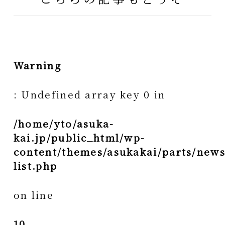
Warning
: Undefined array key 0 in
/home/yto/asuka-
kai.jp/public_html/wp-
content/themes/asukakai/parts/news
list.php
on line
10