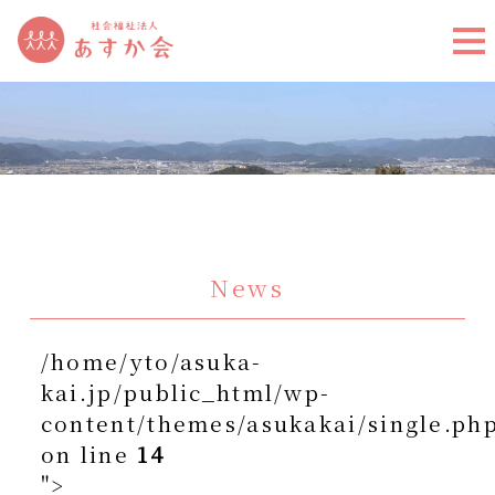
News
/home/yto/asuka-
kai.jp/public_html/wp-
content/themes/asukakai/single.ph
on line
14
">