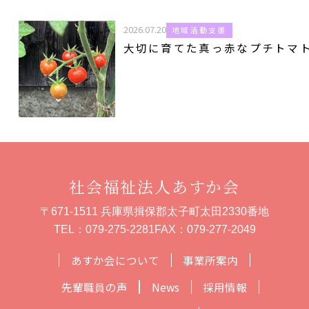
2026.07.20
地域活動支援
大切に育てた真っ赤なプチトマ
社会福祉法人あすか会
〒671-1511 兵庫県揖保郡太子町太田2330番地
TEL：
079-275-2281
FAX：079-277-2049
あすか会について
事業所案内
先輩職員の声
News
採用情報