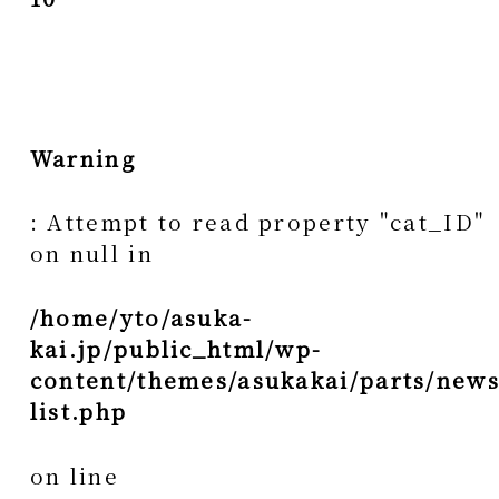
Warning
: Attempt to read property "cat_ID"
on null in
/home/yto/asuka-
kai.jp/public_html/wp-
content/themes/asukakai/parts/news
list.php
on line